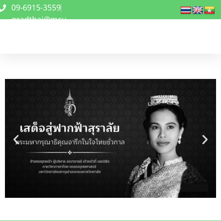
09-6915-3559
gradthai@mcu
.ac.th