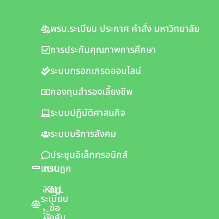
ระบบ
วิดีโอ
พรบ.ระเบียบ ประกาศ คำสั่ง มหาวิทยาลัย
ทะเบียน
ออน
นิสิต
ดีมานด์
การประกันคุณภาพการศึกษา
ห้อง
อีเมล์
ระบบกรอกเกรดออนไลน์
สมุด
วารสาร
กองทุนสำรองเลี้ยงชีพ
ออนไลน์
e-
Learning
ระบบปฏิบัติศาสนกิจ
คลัง
เอกสาร
e-
ระบบบริการสังคม
Testing
ดิจิทัล
ประชุมอิเล็กทรอนิกส์
MCU
พระ
MOOC
ไตรปิฎก
ITSKILL
กฎ
ระเบียบ
ข้อ
e-
บังคับ