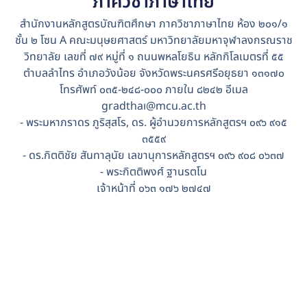
ภาควิชาภาษาไทย
สำนักงานหลักสูตรบัณฑิตศึกษา ภาควิชาภาษาไทย ห้อง ๒๐๑/๑
ชั้น ๒ โซน A คณะมนุษยศาสตร์ มหาวิทยาลัยมหาจุฬาลงกรณราช
วิทยาลัย เลขที่ ๗๙ หมู่ที่ ๑ ถนนพหลโยธิน หลักกิโลเมตรที่ ๕๕
ตำบลลำไทร อำเภอวังน้อย จังหวัดพระนครศรีอยุธยา ๑๓๑๗๐
โทรศัพท์ ๐๓๕-๒๔๘-๐๐๐ ภายใน ๘๒๔๒ อีเมล
gradthaı@mcu.ac.th
- พระมหาภราดร ภูริสฺสโร, ดร. ผู้อำนวยการหลักสูตรฯ ๐๙๖ ๙๑๕
๓๕๕๙
- ดร.กิตติชัย สันทาลุนัย เลขานุการหลักสูตรฯ ๐๙๖ ๙๐๘ ๐๖๓๗
- พระกิตติพงศ์ ฐานรตโน
เจ้าหน้าที่ ๐๖๓ ๑๗๖ ๒๗๔๗