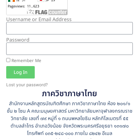
Username or Email Address
Password
Remember Me
Log In
Lost your password?
ภาควิชาภาษาไทย
Alternative:
สำนักงานหลักสูตรบัณฑิตศึกษา ภาควิชาภาษาไทย ห้อง ๒๐๑/๑
ชั้น ๒ โซน A คณะมนุษยศาสตร์ มหาวิทยาลัยมหาจุฬาลงกรณราช
วิทยาลัย เลขที่ ๗๙ หมู่ที่ ๑ ถนนพหลโยธิน หลักกิโลเมตรที่ ๕๕
ตำบลลำไทร อำเภอวังน้อย จังหวัดพระนครศรีอยุธยา ๑๓๑๗๐
โทรศัพท์ ๐๓๕-๒๔๘-๐๐๐ ภายใน ๘๒๔๒ อีเมล