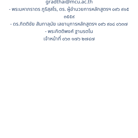
gradthaı@mcu.ac.th
- พระมหาภราดร ภูริสฺสโร, ดร. ผู้อำนวยการหลักสูตรฯ ๐๙๖ ๙๑๕
๓๕๕๙
- ดร.กิตติชัย สันทาลุนัย เลขานุการหลักสูตรฯ ๐๙๖ ๙๐๘ ๐๖๓๗
- พระกิตติพงศ์ ฐานรตโน
เจ้าหน้าที่ ๐๖๓ ๑๗๖ ๒๗๔๗