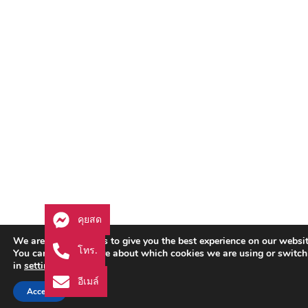
คุยสด
We are using cookies to give you the best experience on our websit
โทร.
You can find out more about which cookies we are using or switch
in
settings
.
อีเมล์
Accept