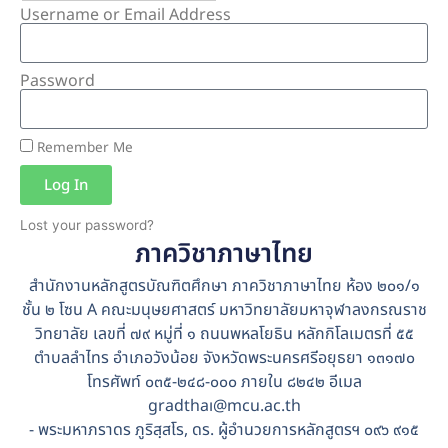
Username or Email Address
Password
Remember Me
Log In
Lost your password?
ภาควิชาภาษาไทย
Alternative:
สำนักงานหลักสูตรบัณฑิตศึกษา ภาควิชาภาษาไทย ห้อง ๒๐๑/๑
ชั้น ๒ โซน A คณะมนุษยศาสตร์ มหาวิทยาลัยมหาจุฬาลงกรณราช
วิทยาลัย เลขที่ ๗๙ หมู่ที่ ๑ ถนนพหลโยธิน หลักกิโลเมตรที่ ๕๕
ตำบลลำไทร อำเภอวังน้อย จังหวัดพระนครศรีอยุธยา ๑๓๑๗๐
โทรศัพท์ ๐๓๕-๒๔๘-๐๐๐ ภายใน ๘๒๔๒ อีเมล
gradthaı@mcu.ac.th
- พระมหาภราดร ภูริสฺสโร, ดร. ผู้อำนวยการหลักสูตรฯ ๐๙๖ ๙๑๕