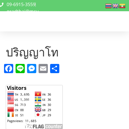
09-6915-3559
gradthai@mcu
.ac.th
ปริญญาโท
Facebook
Line
Messenger
Email
Share