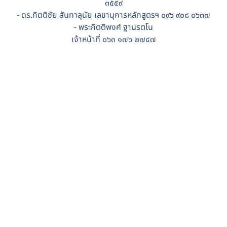
๓๕๕๙
- ดร.กิตติชัย สันทาลุนัย เลขานุการหลักสูตรฯ ๐๙๖ ๙๐๘ ๐๖๓๗
- พระกิตติพงศ์ ฐานรตโน
เจ้าหน้าที่ ๐๖๓ ๑๗๖ ๒๗๔๗